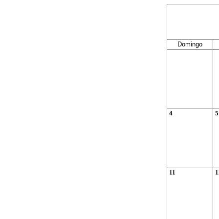
Domingo
4
5
11
1