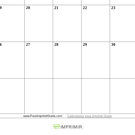
9
20
21
22
2
3
6
2
7
2
8
29
30
www.ParaImprimirGratis.com
Calendarios para Imprimir Gratis