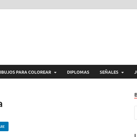
araImprimirGratis.com
a Imprimir Gratis
IBUJOS PARA COLOREAR
DIPLOMAS
SEÑALES
J
a
ARE