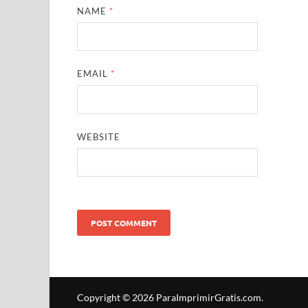
NAME
*
EMAIL
*
WEBSITE
Copyright © 2026
ParaImprimirGratis.com
.