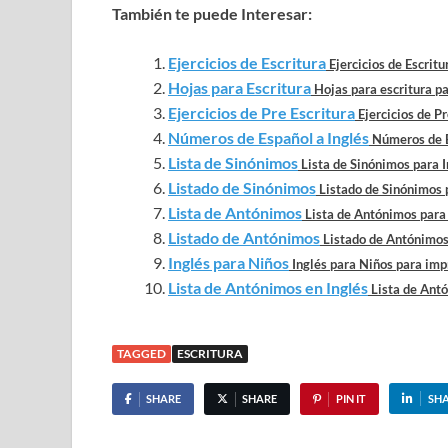
También te puede Interesar:
Ejercicios de Escritura
Ejercicios de Escritu
Hojas para Escritura
Hojas para escritura par
Ejercicios de Pre Escritura
Ejercicios de Pr
Números de Español a Inglés
Números de Es
Lista de Sinónimos
Lista de Sinónimos para I
Listado de Sinónimos
Listado de Sinónimos p
Lista de Antónimos
Lista de Antónimos para 
Listado de Antónimos
Listado de Antónimos 
Inglés para Niños
Inglés para Niños para impr
Lista de Antónimos en Inglés
Lista de Antó
TAGGED
ESCRITURA
SHARE
SHARE
PIN IT
SH