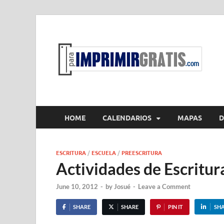
P
Par
HOME
CALENDARIOS
MAPAS
D
ESCRITURA
/
ESCUELA
/
PREESCRITURA
Actividades de Escritur
June 10, 2012
-
by
Josué
-
Leave a Comment
SHARE
SHARE
PIN IT
SH