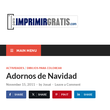
ParaI
Para Imprimir
Gratis
MAIN MENU
ACTIVIDADES
/
DIBUJOS PARA COLOREAR
Adornos de Navidad
November 15, 2011
-
by
Josué
-
Leave a Comment
SHARE
SHARE
PIN IT
SHARE