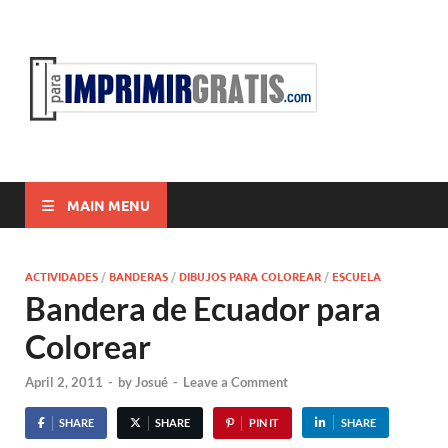
ParaI
Para Imprimir
Gratis
MAIN MENU
ACTIVIDADES
/
BANDERAS
/
DIBUJOS PARA COLOREAR
/
ESCUELA
Bandera de Ecuador para
Colorear
April 2, 2011
-
by
Josué
-
Leave a Comment
SHARE
SHARE
PIN IT
SHARE