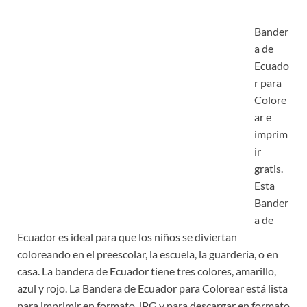
Bander
a de
Ecuado
r para
Colore
ar e
imprim
ir
gratis.
Esta
Bander
a de
Ecuador es ideal para que los niños se diviertan
coloreando en el preescolar, la escuela, la guardería, o en
casa. La bandera de Ecuador tiene tres colores, amarillo,
azul y rojo. La Bandera de Ecuador para Colorear está lista
para imprimir en formato JPG y para descargar en formato