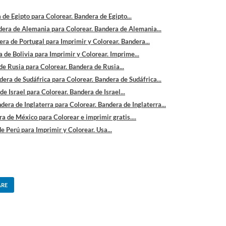
 de Egipto para Colorear. Bandera de Egipto...
era de Alemania para Colorear. Bandera de Alemania...
ra de Portugal para Imprimir y Colorear. Bandera...
 de Bolivia para Imprimir y Colorear. Imprime...
e Rusia para Colorear. Bandera de Rusia...
dera de Sudáfrica para Colorear. Bandera de Sudáfrica...
e Israel para Colorear. Bandera de Israel...
dera de Inglaterra para Colorear. Bandera de Inglaterra...
a de México para Colorear e imprimir gratis....
e Perú para Imprimir y Colorear. Usa...
ARE