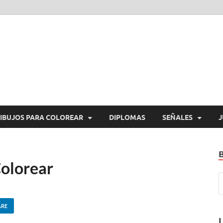
araImprimirGratis.com
a Imprimir Gratis
IBUJOS PARA COLOREAR
DIPLOMAS
SEÑALES
J
Colorear
ARE