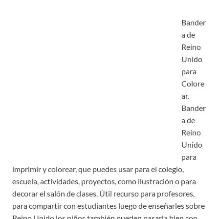
Bander
a de
Reino
Unido
para
Colore
ar.
Bander
a de
Reino
Unido
para
imprimir y colorear, que puedes usar para el colegio,
escuela, actividades, proyectos, como ilustración o para
decorar el salón de clases. Útil recurso para profesores,
para compartir con estudiantes luego de enseñarles sobre
Reino Unido los niños también pueden pasarla bien con