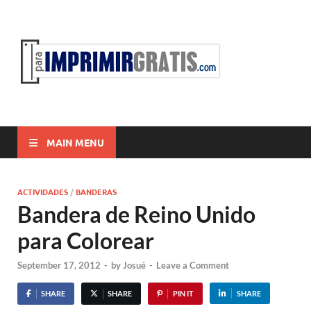
ParaI
Para Imprimir
Gratis
MAIN MENU
ACTIVIDADES
/
BANDERAS
Bandera de Reino Unido
para Colorear
September 17, 2012
-
by
Josué
-
Leave a Comment
SHARE
SHARE
PIN IT
SHARE