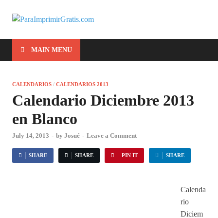
ParaImprimirG
Para Imprimir Gratis
MAIN MENU
CALENDARIOS
/
CALENDARIOS 2013
Calendario Diciembre 2013
en Blanco
July 14, 2013
-
by
Josué
-
Leave a Comment
SHARE
SHARE
PIN IT
SHARE
Calenda
rio
Diciem