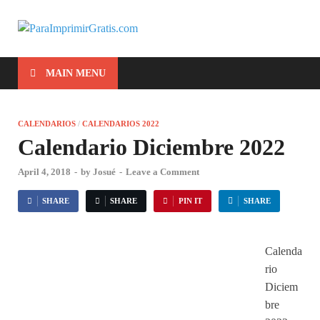
ParaImprimirG
Para Imprimir Gratis
MAIN MENU
CALENDARIOS
/
CALENDARIOS 2022
Calendario Diciembre 2022
April 4, 2018
-
by
Josué
-
Leave a Comment
SHARE
SHARE
PIN IT
SHARE
Calenda
rio
Diciem
bre