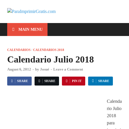
ParaImprimirG
Para Imprimir Gratis
MAIN MENU
CALENDARIOS
/
CALENDARIOS 2018
Calendario Julio 2018
August 6, 2012
-
by
Josué
-
Leave a Comment
SHARE
SHARE
PIN IT
SHARE
Calenda
rio Julio
2018
para