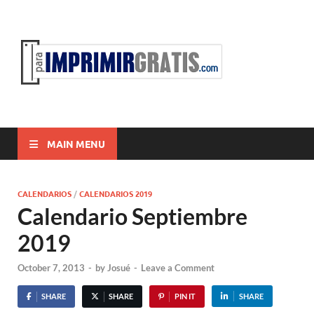
ParaI
Para Imprimir
Gratis
MAIN MENU
CALENDARIOS
/
CALENDARIOS 2019
Calendario Septiembre
2019
October 7, 2013
-
by
Josué
-
Leave a Comment
SHARE
SHARE
PIN IT
SHARE