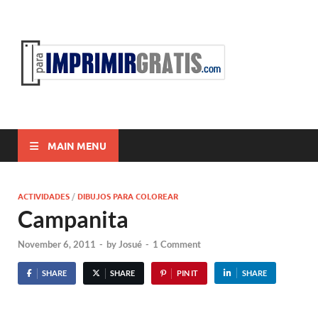
ParaI
Para Imprimir
Gratis
MAIN MENU
ACTIVIDADES
/
DIBUJOS PARA COLOREAR
Campanita
November 6, 2011
-
by
Josué
-
1 Comment
SHARE
SHARE
PIN IT
SHARE