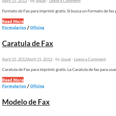
April 15, 2012
-
by
Josué
-
Leave a Comment
Formato de Fax para imprimir gratis. Si busca un Formato de fax 
Formato
Read More
de
Formularios
/
Oficina
Fax
Caratula de Fax
April 15, 2012
April 15, 2012
-
by
Josué
-
Leave a Comment
Caratula de Fax para imprimir gratis. La Caratula de fax para usa
Caratula
Read More
de
Formularios
/
Oficina
Fax
Modelo de Fax