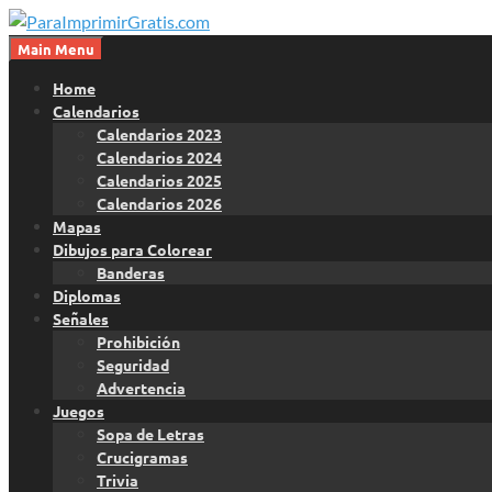
Skip
to
Main Menu
Para Imprimir Gratis
content
ParaImprimirGratis.com
Home
Calendarios
Calendarios 2023
Calendarios 2024
Calendarios 2025
Calendarios 2026
Mapas
Dibujos para Colorear
Banderas
Diplomas
Señales
Prohibición
Seguridad
Advertencia
Juegos
Sopa de Letras
Crucigramas
Trivia