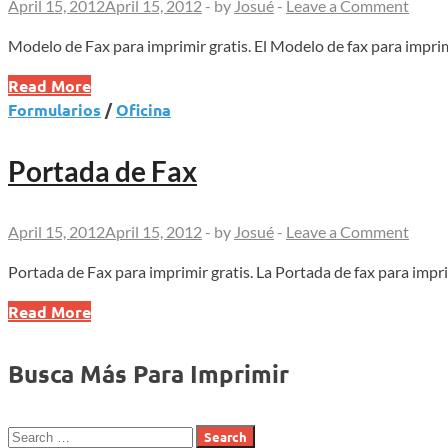
April 15, 2012
April 15, 2012
-
by
Josué
-
Leave a Comment
Modelo de Fax para imprimir gratis. El Modelo de fax para imprim
Modelo
Read More
de
Formularios
/
Oficina
Fax
Portada de Fax
April 15, 2012
April 15, 2012
-
by
Josué
-
Leave a Comment
Portada de Fax para imprimir gratis. La Portada de fax para impri
Portada
Read More
de
Fax
Busca Más Para Imprimir
Search