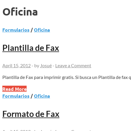
Oficina
Formularios
/
Oficina
Plantilla de Fax
April 15, 2012
-
by
Josué
-
Leave a Comment
Plantilla de Fax para imprimir gratis. Si busca un Plantilla de fa
Plantilla
Read More
de
Formularios
/
Oficina
Fax
Formato de Fax