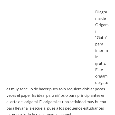
Diagra
ma de
Origam
i
“Gato”
para
imprim
ir
gratis.
Este
origami
de gato
es muy sencillo de hacer pues solo requiere doblar pocas
veces el papel. Es ideal para niños o para principiantes en
el arte del origami. El origami es una actividad muy buena
para llevar a la escuela, pues a los pequeños estudiantes
les gusta todo lo relacionado al papel.