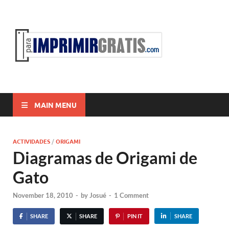
ParaI
Para Imprimir
Gratis
MAIN MENU
ACTIVIDADES
/
ORIGAMI
Diagramas de Origami de
Gato
November 18, 2010
-
by
Josué
-
1 Comment
SHARE
SHARE
PIN IT
SHARE