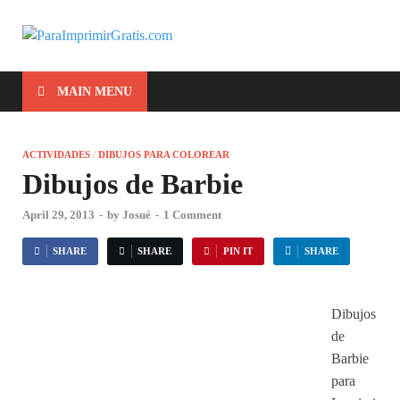
ParaImprimirG
Para Imprimir Gratis
MAIN MENU
ACTIVIDADES
/
DIBUJOS PARA COLOREAR
Dibujos de Barbie
April 29, 2013
-
by
Josué
-
1 Comment
SHARE
SHARE
PIN IT
SHARE
Dibujos
de
Barbie
para