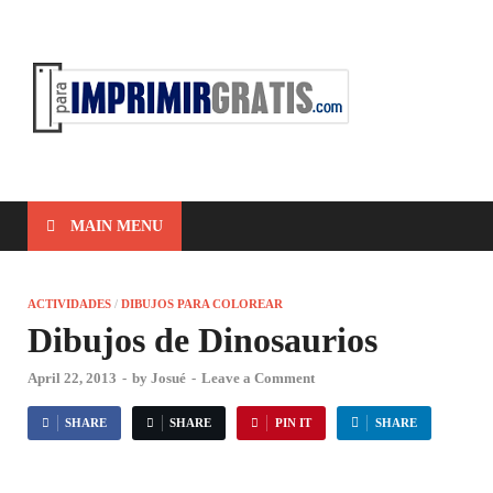
ParaIm
Para Imprimir
Gratis
MAIN MENU
ACTIVIDADES
/
DIBUJOS PARA COLOREAR
Dibujos de Dinosaurios
April 22, 2013
-
by
Josué
-
Leave a Comment
SHARE
SHARE
PIN IT
SHARE