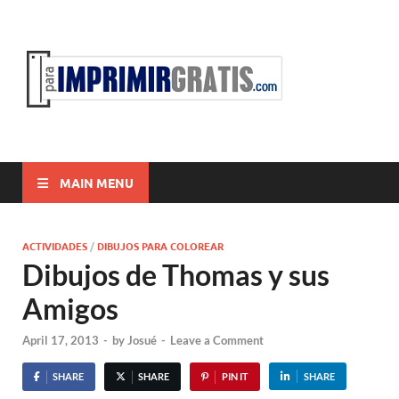
ParaI
Para Imprimir
Gratis
MAIN MENU
ACTIVIDADES
/
DIBUJOS PARA COLOREAR
Dibujos de Thomas y sus
Amigos
April 17, 2013
-
by
Josué
-
Leave a Comment
SHARE
SHARE
PIN IT
SHARE