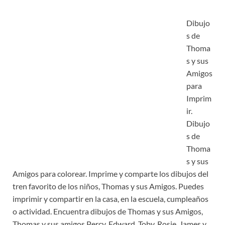
Dibujo
s de
Thoma
s y sus
Amigos
para
Imprim
ir.
Dibujo
s de
Thoma
s y sus
Amigos para colorear. Imprime y comparte los dibujos del
tren favorito de los niños, Thomas y sus Amigos. Puedes
imprimir y compartir en la casa, en la escuela, cumpleaños
o actividad. Encuentra dibujos de Thomas y sus Amigos,
Thomas y sus amigos Percy, Edward, Toby, Rosie, James y