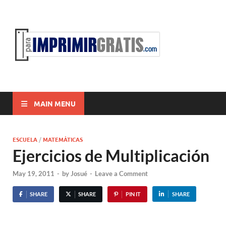
ParaI
Para Imprimir
Gratis
MAIN MENU
ESCUELA
/
MATEMÁTICAS
Ejercicios de Multiplicación
May 19, 2011
-
by
Josué
-
Leave a Comment
SHARE
SHARE
PIN IT
SHARE