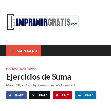
ParaI
Para Imprimir
Gratis
MAIN MENU
MATEMÁTICAS
/
SUMA
Ejercicios de Suma
March 18, 2012
-
by
Josué
-
Leave a Comment
SHARE
SHARE
PIN IT
SHARE