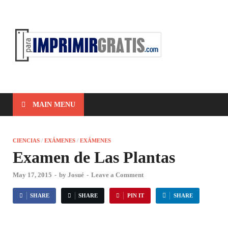
ParaIm
Para Imprimir
Gratis
MAIN MENU
CIENCIAS
/
EXÁMENES
/
EXÁMENES
Examen de Las Plantas
May 17, 2015
-
by
Josué
-
Leave a Comment
SHARE
SHARE
PIN IT
SHARE