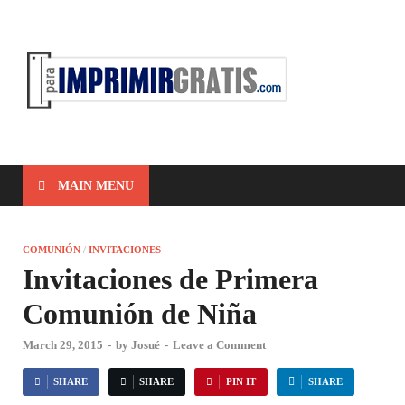
ParaIm
Para Imprimir
Gratis
MAIN MENU
COMUNIÓN
/
INVITACIONES
Invitaciones de Primera
Comunión de Niña
March 29, 2015
-
by
Josué
-
Leave a Comment
SHARE
SHARE
PIN IT
SHARE