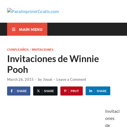
ParaImprimir
Para Imprimir Gratis
MAIN MENU
CUMPLEAÑOS
/
INVITACIONES
Invitaciones de Winnie
Pooh
March 26, 2015
-
by
Josué
-
Leave a Comment
SHARE
SHARE
PIN IT
SHARE
Invitaci
ones
de