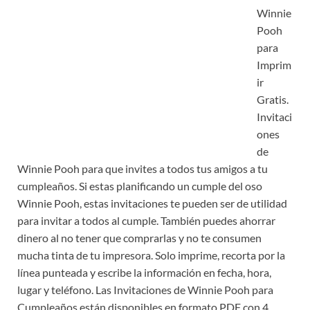
Winnie
Pooh
para
Imprim
ir
Gratis.
Invitaci
ones
de
Winnie Pooh para que invites a todos tus amigos a tu
cumpleaños. Si estas planificando un cumple del oso
Winnie Pooh, estas invitaciones te pueden ser de utilidad
para invitar a todos al cumple. También puedes ahorrar
dinero al no tener que comprarlas y no te consumen
mucha tinta de tu impresora. Solo imprime, recorta por la
línea punteada y escribe la información en fecha, hora,
lugar y teléfono. Las Invitaciones de Winnie Pooh para
Cumpleaños están disponibles en formato PDF con 4