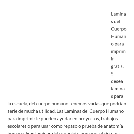
Lamina
s del
Cuerpo
Human
o para
imprim
ir
gratis.
Si
desea
lamina
s para
la escuela, del cuerpo humano tenemos varias que podrían
serle de mucha utilidad. Las Laminas del Cuerpo Humano
para imprimir le pueden ayudar en proyectos, trabajos
escolares o para usar como repaso o prueba de anatomía
humana. Hay laminas del esqueleto humano, el sistema