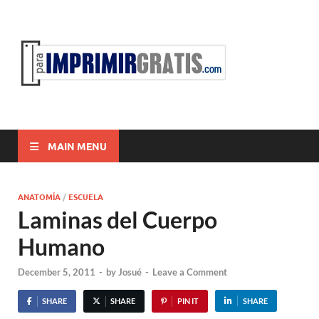
ParaI
Para Imprimir
Gratis
MAIN MENU
ANATOMÍA
/
ESCUELA
Laminas del Cuerpo
Humano
December 5, 2011
-
by
Josué
-
Leave a Comment
SHARE
SHARE
PIN IT
SHARE