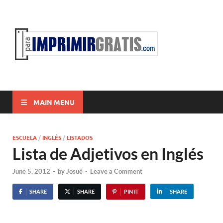
ParaI
Para Imprimir
Gratis
MAIN MENU
ESCUELA
/
INGLÉS
/
LISTADOS
Lista de Adjetivos en Inglés
June 5, 2012
-
by
Josué
-
Leave a Comment
SHARE
SHARE
PIN IT
SHARE