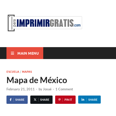
ParaI
Para Imprimir
Gratis
MAIN MENU
ESCUELA
/
MAPAS
Mapa de México
February 21, 2011
-
by
Josué
-
1 Comment
SHARE
SHARE
PIN IT
SHARE