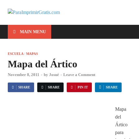
ParaImprimirG
Para Imprimir Gratis
MAIN MENU
ESCUELA
/
MAPAS
Mapa del Ártico
November 8, 2011
-
by
Josué
-
Leave a Comment
SHARE
SHARE
PIN IT
SHARE
Mapa
del
Ártico
para