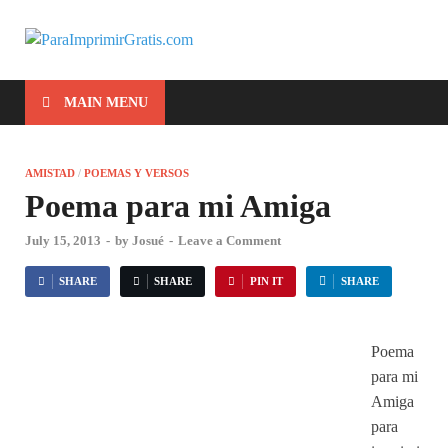
ParaImprimirG
Para Imprimir Gratis
MAIN MENU
AMISTAD
/
POEMAS Y VERSOS
Poema para mi Amiga
July 15, 2013
-
by
Josué
-
Leave a Comment
SHARE
SHARE
PIN IT
SHARE
Poema
para mi
Amiga
para