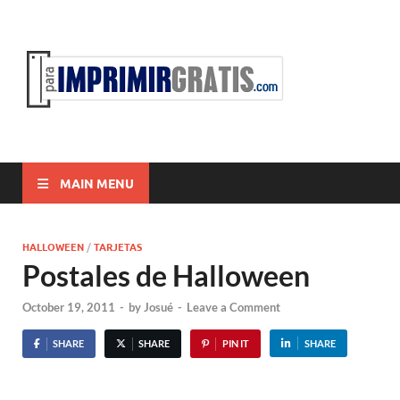
ParaI
Para Imprimir
Gratis
MAIN MENU
HALLOWEEN
/
TARJETAS
Postales de Halloween
October 19, 2011
-
by
Josué
-
Leave a Comment
SHARE
SHARE
PIN IT
SHARE