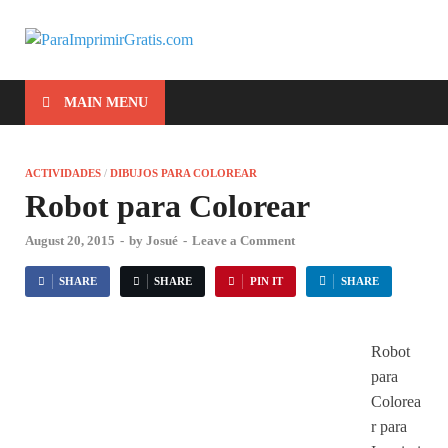
ParaImprimirG
Para Imprimir Gratis
MAIN MENU
ACTIVIDADES
/
DIBUJOS PARA COLOREAR
Robot para Colorear
August 20, 2015
-
by
Josué
-
Leave a Comment
SHARE
SHARE
PIN IT
SHARE
Robot
para
Colorea
r para