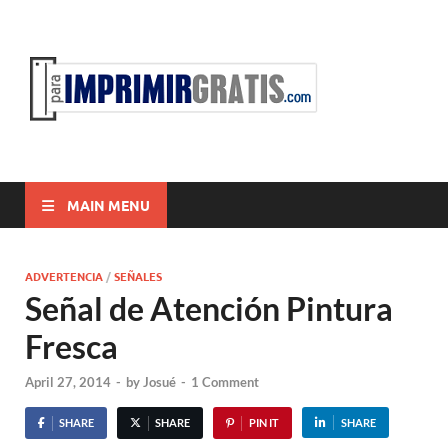
ParaI
Para Imprimir
Gratis
MAIN MENU
ADVERTENCIA
/
SEÑALES
Señal de Atención Pintura
Fresca
April 27, 2014
-
by
Josué
-
1 Comment
SHARE
SHARE
PIN IT
SHARE