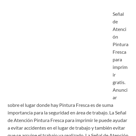
Señal
de
Atenci
ón
Pintura
Fresca
para
imprim
ir
gratis.
Anunci
ar
sobre el lugar donde hay Pintura Fresca es de suma
importancia para la seguridad en área de trabajo. La Señal
de Atención Pintura Fresca para imprimir le puede ayudar
a evitar accidentes en el lugar de trabajo y también evitar
que se arruine el trabajo ya realizado. La Señal de Atención