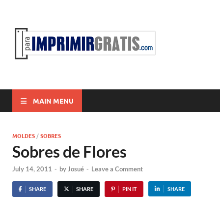
ParaI
Para Imprimir
Gratis
MAIN MENU
MOLDES
/
SOBRES
Sobres de Flores
July 14, 2011
-
by
Josué
-
Leave a Comment
SHARE
SHARE
PIN IT
SHARE