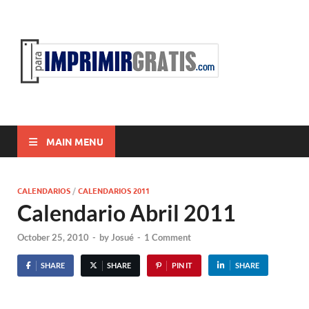
ParaI
Para Imprimir
Gratis
MAIN MENU
CALENDARIOS
/
CALENDARIOS 2011
Calendario Abril 2011
October 25, 2010
-
by
Josué
-
1 Comment
SHARE
SHARE
PIN IT
SHARE