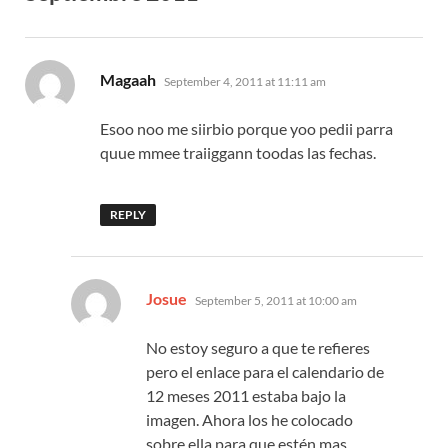
says:
Magaah
September 4, 2011 at 11:11 am
Esoo noo me siirbio porque yoo pedii parra
quue mmee traiiggann toodas las fechas.
REPLY
says:
Josue
September 5, 2011 at 10:00 am
No estoy seguro a que te refieres
pero el enlace para el calendario de
12 meses 2011 estaba bajo la
imagen. Ahora los he colocado
sobre ella para que estén mas