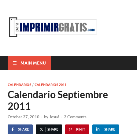
ParaI
Para Imprimir
Gratis
MAIN MENU
CALENDARIOS
/
CALENDARIOS 2011
Calendario Septiembre
2011
October 27, 2010
-
by
Josué
-
2 Comments.
SHARE
SHARE
PIN IT
SHARE