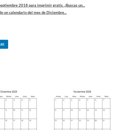
eptiembre 2018 para imprimir gratis. ¿Buscas un...
do un calendario del mes de Diciembre...
ARE