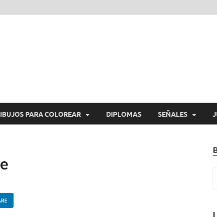
araImprimirGratis.com
a Imprimir Gratis
IBUJOS PARA COLOREAR
DIPLOMAS
SEÑALES
J
re
ARE