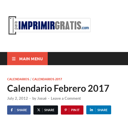
ParaI
Para Imprimir
Gratis
MAIN MENU
CALENDARIOS
/
CALENDARIOS 2017
Calendario Febrero 2017
July 2, 2012
-
by
Josué
-
Leave a Comment
SHARE
SHARE
PIN IT
SHARE