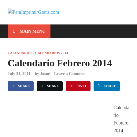
ParaImprimirG
Para Imprimir Gratis
MAIN MENU
CALENDARIOS
/
CALENDARIOS 2014
Calendario Febrero 2014
July 31, 2011
-
by
Josué
-
Leave a Comment
SHARE
SHARE
PIN IT
SHARE
Calenda
rio
Febrero
2014