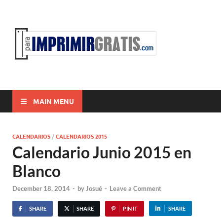
ParaI
Para Imprimir
Gratis
MAIN MENU
CALENDARIOS
/
CALENDARIOS 2015
Calendario Junio 2015 en
Blanco
December 18, 2014
-
by
Josué
-
Leave a Comment
SHARE
SHARE
PIN IT
SHARE