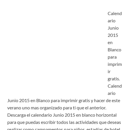
Calend
ario
Junio
2015
en
Blanco
para
imprim
ir
gratis.
Calend
ario
Junio 2015 en Blanco para imprimir gratis y hacer de este
verano uno mas organizado para ti que el anterior.
Descarga el calendario Junio 2015 en blanco horizontal
para que puedas escribir todos las actividades que deseas
realizar como campamentos para niños, estadías de hotel,