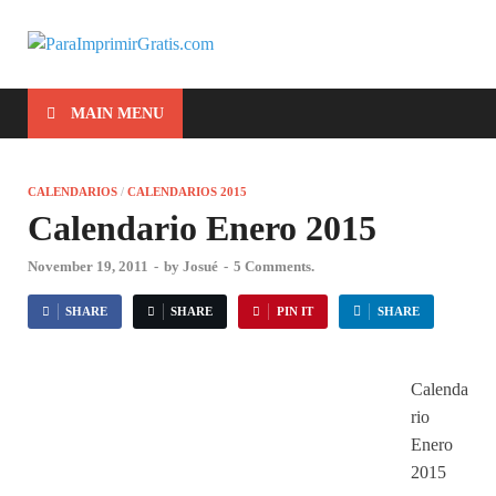
ParaImprimirG
Para Imprimir Gratis
MAIN MENU
CALENDARIOS
/
CALENDARIOS 2015
Calendario Enero 2015
November 19, 2011
-
by
Josué
-
5 Comments.
SHARE
SHARE
PIN IT
SHARE
Calenda
rio
Enero
2015