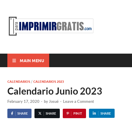
ParaI
Para Imprimir
Gratis
MAIN MENU
CALENDARIOS
/
CALENDARIOS 2023
Calendario Junio 2023
February 17, 2020
-
by
Josué
-
Leave a Comment
SHARE
SHARE
PIN IT
SHARE