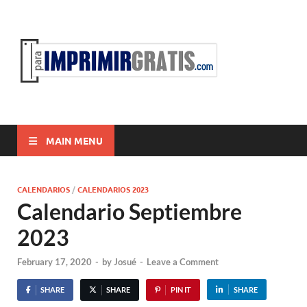
ParaI
Para Imprimir
Gratis
MAIN MENU
CALENDARIOS
/
CALENDARIOS 2023
Calendario Septiembre
2023
February 17, 2020
-
by
Josué
-
Leave a Comment
SHARE
SHARE
PIN IT
SHARE