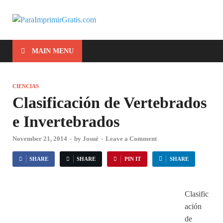
ParaImprimirG
Para Imprimir Gratis
MAIN MENU
CIENCIAS
Clasificación de Vertebrados
e Invertebrados
November 21, 2014
-
by
Josué
-
Leave a Comment
SHARE
SHARE
PIN IT
SHARE
Clasific
ación
de