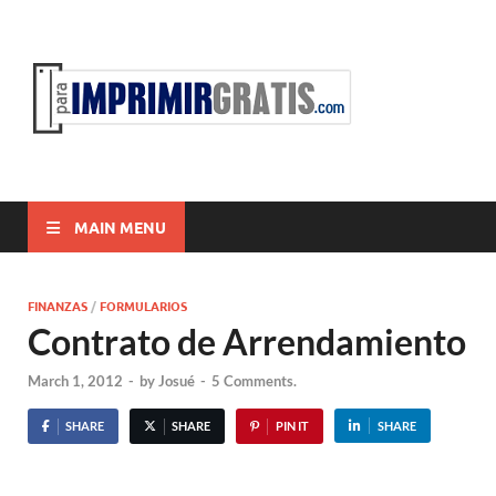
ParaI
Para Imprimir
Gratis
MAIN MENU
FINANZAS
/
FORMULARIOS
Contrato de Arrendamiento
March 1, 2012
-
by
Josué
-
5 Comments.
SHARE
SHARE
PIN IT
SHARE