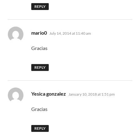
REPLY
says:
mario0
July 14, 2014 at 11:40 am
Gracias
REPLY
says:
Yesica gonzalez
January 10, 2018 at 1:51 pm
Gracias
REPLY