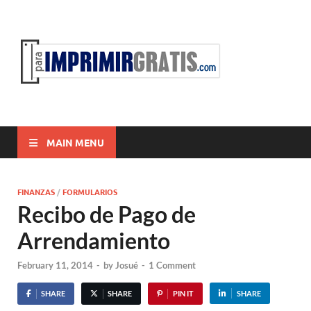
ParaI
Para Imprimir
Gratis
MAIN MENU
FINANZAS
/
FORMULARIOS
Recibo de Pago de
Arrendamiento
February 11, 2014
-
by
Josué
-
1 Comment
SHARE
SHARE
PIN IT
SHARE