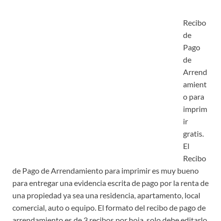
Recibo
de
Pago
de
Arrend
amient
o para
imprim
ir
gratis.
El
Recibo
de Pago de Arrendamiento para imprimir es muy bueno
para entregar una evidencia escrita de pago por la renta de
una propiedad ya sea una residencia, apartamento, local
comercial, auto o equipo. El formato del recibo de pago de
arrendamiento es de 3 recibos por hoja, solo debe editarlo