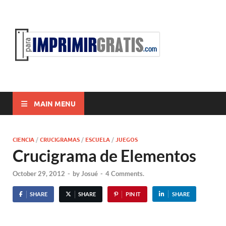
ParaI
Para Imprimir
Gratis
MAIN MENU
CIENCIA
/
CRUCIGRAMAS
/
ESCUELA
/
JUEGOS
Crucigrama de Elementos
October 29, 2012
-
by
Josué
-
4 Comments.
SHARE
SHARE
PIN IT
SHARE