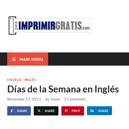
ParaI
Para Imprimir
Gratis
MAIN MENU
ESCUELA
/
INGLÉS
Días de la Semana en Inglés
November 27, 2011
-
by
Josué
-
2 Comments.
SHARE
SHARE
PIN IT
SHARE