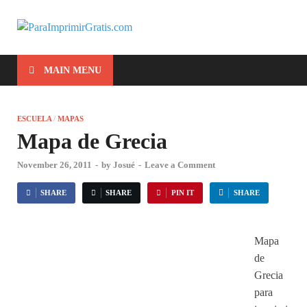
ParaImprimirG
Para Imprimir Gratis
MAIN MENU
ESCUELA
/
MAPAS
Mapa de Grecia
November 26, 2011
-
by
Josué
-
Leave a Comment
SHARE
SHARE
PIN IT
SHARE
Mapa
de
Grecia
para