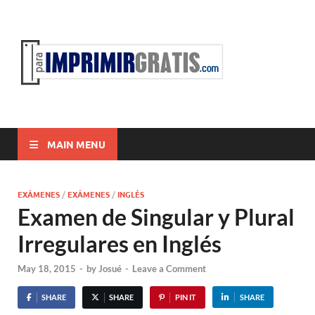
ParaI
Para Imprimir
Gratis
MAIN MENU
EXÁMENES
/
EXÁMENES
/
INGLÉS
Examen de Singular y Plural
Irregulares en Inglés
May 18, 2015
-
by
Josué
-
Leave a Comment
SHARE
SHARE
PIN IT
SHARE