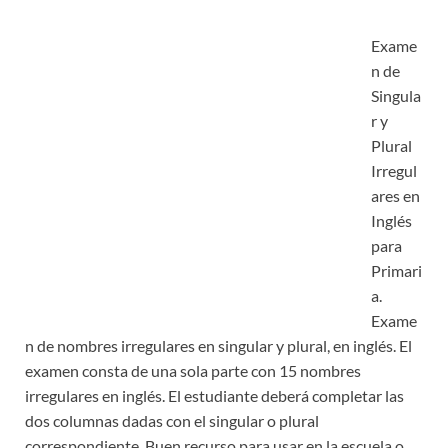
Exame
n de
Singula
r y
Plural
Irregul
ares en
Inglés
para
Primari
a.
Exame
n de nombres irregulares en singular y plural, en inglés. El
examen consta de una sola parte con 15 nombres
irregulares en inglés. El estudiante deberá completar las
dos columnas dadas con el singular o plural
correspondiente. Buen recurso para usar en la escuela o