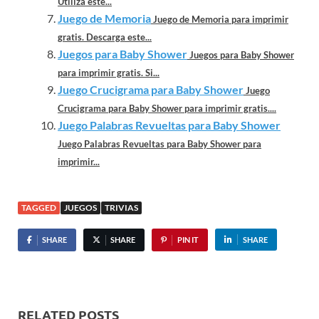
Utiliza este...
Juego de Memoria
Juego de Memoria para imprimir
gratis. Descarga este...
Juegos para Baby Shower
Juegos para Baby Shower
para imprimir gratis. Si...
Juego Crucigrama para Baby Shower
Juego
Crucigrama para Baby Shower para imprimir gratis....
Juego Palabras Revueltas para Baby Shower
Juego Palabras Revueltas para Baby Shower para
imprimir...
TAGGED
JUEGOS
TRIVIAS
SHARE
SHARE
PIN IT
SHARE
RELATED POSTS