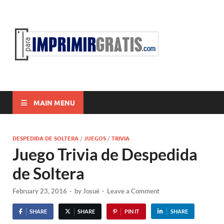
ParaI
Para Imprimir
Gratis
MAIN MENU
DESPEDIDA DE SOLTERA
/
JUEGOS
/
TRIVIA
Juego Trivia de Despedida
de Soltera
February 23, 2016
-
by
Josué
-
Leave a Comment
SHARE
SHARE
PIN IT
SHARE