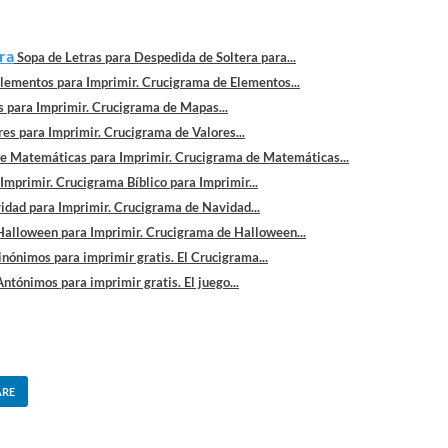
ra
Sopa de Letras para Despedida de Soltera para...
lementos para Imprimir. Crucigrama de Elementos...
 para Imprimir. Crucigrama de Mapas...
es para Imprimir. Crucigrama de Valores...
e Matemáticas para Imprimir. Crucigrama de Matemáticas...
Imprimir. Crucigrama Bíblico para Imprimir...
dad para Imprimir. Crucigrama de Navidad...
alloween para Imprimir. Crucigrama de Halloween...
nónimos para imprimir gratis. El Crucigrama...
ntónimos para imprimir gratis. El juego...
ARE