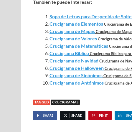
También te puede Interesar:
Sopa de Letras para Despedida de Solte
Crucigrama de Elementos
Crucigrama de E
Crucigrama de Mapas
Crucigrama de Mapas
Crucigrama de Valores
Crucigrama de Valor
Crucigrama de Matemáticas
Crucigrama d
Crucigrama Bíblico
Crucigrama Bíblico para 
Crucigrama de Navidad
Crucigrama de Navi
Crucigrama de Halloween
Crucigrama de H
Crucigrama de Sinónimos
Crucigrama de Si
Crucigrama de Antónimos
Crucigrama de A
TAGGED
CRUCIGRAMAS
SHARE
SHARE
PIN IT
SH