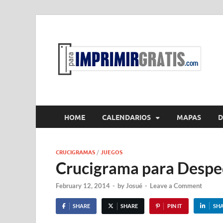
P
Par
HOME
CALENDARIOS
MAPAS
D
CRUCIGRAMAS
/
JUEGOS
Crucigrama para Desped
February 12, 2014
-
by
Josué
-
Leave a Comment
SHARE
SHARE
PIN IT
SH