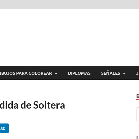
araImprimirGratis.com
a Imprimir Gratis
IBUJOS PARA COLOREAR
DIPLOMAS
SEÑALES
J
ida de Soltera
ARE