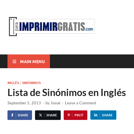
ParaI
Para Imprimir
Gratis
MAIN MENU
INGLÉS
/
SINÓNIMOS
Lista de Sinónimos en Inglés
September 5, 2013
-
by
Josué
-
Leave a Comment
SHARE
SHARE
PIN IT
SHARE