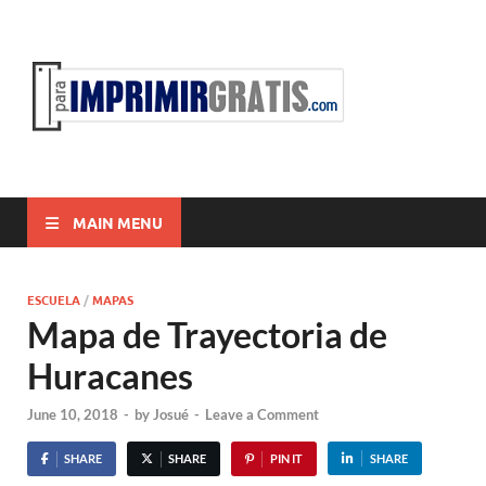
ParaI
Para Imprimir
Gratis
MAIN MENU
ESCUELA
/
MAPAS
Mapa de Trayectoria de
Huracanes
June 10, 2018
-
by
Josué
-
Leave a Comment
SHARE
SHARE
PIN IT
SHARE