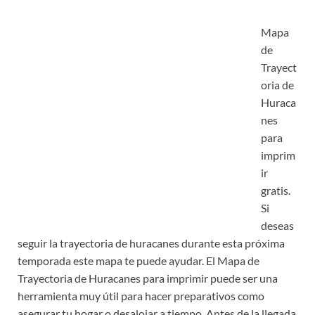
Mapa
de
Trayect
oria de
Huraca
nes
para
imprim
ir
gratis.
Si
deseas
seguir la trayectoria de huracanes durante esta próxima
temporada este mapa te puede ayudar. El Mapa de
Trayectoria de Huracanes para imprimir puede ser una
herramienta muy útil para hacer preparativos como
asegurar tu hogar o desalojar a tiempo. Antes de la llegada